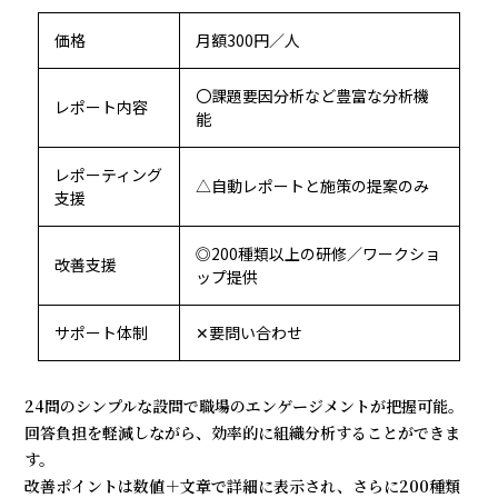
価格
月額300円／人
〇課題要因分析など豊富な分析機
レポート内容
能
レポーティング
△自動レポートと施策の提案のみ
支援
◎200種類以上の研修／ワークショ
改善支援
ップ提供
サポート体制
✕要問い合わせ
24問のシンプルな設問で職場のエンゲージメントが把握可能。
回答負担を軽減しながら、効率的に組織分析することができま
す。
改善ポイントは数値＋文章で詳細に表示され、さらに200種類