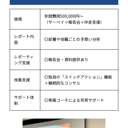
年間費用500,000円～
価格
（サーベイ＋報告会＋伴走支援）
レポート内
◎部署や役職ごとの手厚い分析
容
レポーティ
◎報告会・資料提供あり
ング支援
◎独自の「スイッチアクション」機能
改善支援
＋継続的なコンサル
サポート体
◎専属コーチによる充実サポート
制