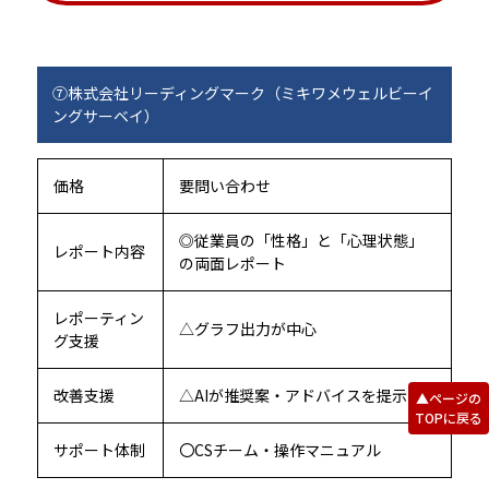
⑦株式会社リーディングマーク（ミキワメウェルビーイ
ングサーベイ）
価格
要問い合わせ
◎従業員の「性格」と「心理状態」
レポート内容
の両面レポート
レポーティン
△グラフ出力が中心
グ支援
改善支援
△AIが推奨案・アドバイスを提示
▲ページの
TOPに戻る
サポート体制
〇CSチーム・操作マニュアル