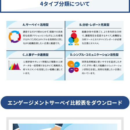
4タイプ分類について
A.サーベイ＋活用型
調査するだけで終わらせず、現場での具体的な改善アクションにつなげ
B.分析・レポート充実型
組織全体や部署ごと、より多角的な分析で、課題発見を促進するタイプ
C.人事データ連携型
人事評価やタレント情報など複数の人材データを一括管理できるタイプ
D.シンプル・コミュニケーション活性型
回答負荷軽減と使いやすさを追求したタイプ。手早い導入で組織のコミ
エンゲージメントサーベイ比較表をダウンロード