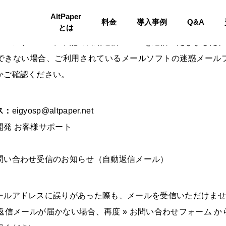
AltPaper
料金
導入事例
Q&A
わせ送信完了
とは
ールアドレスへ、下記の自動送信メールを送信いたしました。
できない場合、ご利用されているメールソフトの迷惑メール
かご確認ください。
ス：
eigyosp@altpaper.net
開発 お客様サポート
問い合わせ受信のお知らせ（自動返信メール）
ールアドレスに誤りがあった際も、メールを受信いただけませ
返信メールが届かない場合、再度 »
お問い合わせフォーム
か