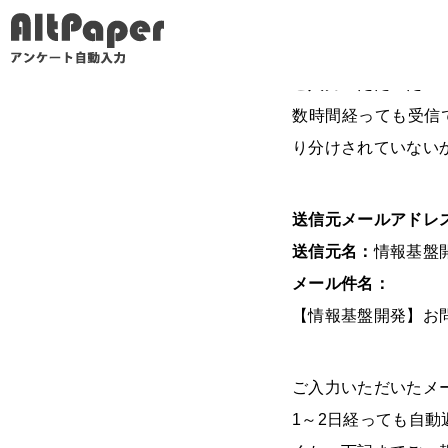
「AltPaperアンケート自動入力」お問い合わせ送信完了
AltPaper
トップ
「AltPaperアンケート自動入力」お問い合
ご入力いただいたメ
数時間経っても受信
り分けされていない
送信元メールアドレ
送信元名：
情報基盤
メール件名：
【情報基盤開発】お
ご入力いただいたメ
1～2日経っても自動