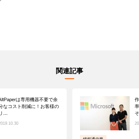
関連記事
AltPaperは専用機器不要で余
分なコスト削減に！お客様の
率
リ…
2019.10.30
20