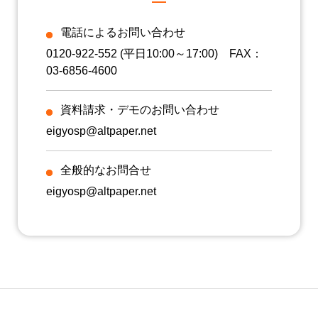
【問合せ先】
株式会社情報基盤開発 個人情報苦情及び相談窓口
電話によるお問い合わせ
〒113-0034 東京都文京区湯島4-1-11 南山堂ビル3階
TEL：0120-922-552
0120-922-552
(平日10:00～17:00) FAX：
７）個人情報を提供されることの任意性について
03-6856-4600
個人情報の提供はご本人の任意性に基づくものですが、株式会社
情報基盤開発が必要として指定した情報をご提供いただけない場
合、適切な対応ができない場合があります。
資料請求・デモのお問い合わせ
８）ダウンロードの際にcookie情報（ブラウザ情報、端末情報）
eigyosp@altpaper.net
を取得します。
取得した個人情報は、個人情報の取扱いに関する法令、国が定め
る指針その他の規範を遵守し、弊社のプライバシーポリシー（
全般的なお問合せ
https://www.altpaper.net/privacy/
）に則って厳重な管理と適切な
取扱いを行います。
eigyosp@altpaper.net