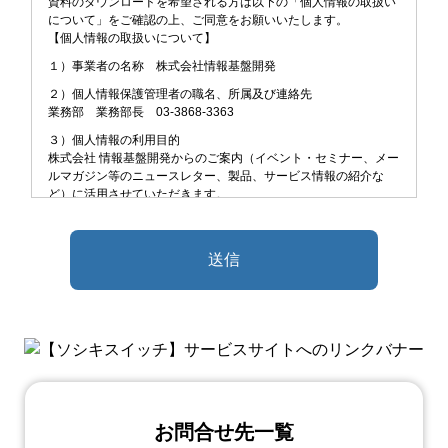
資料のダウンロードを希望される方は以下の「個人情報の取扱い
について」をご確認の上、ご同意をお願いいたします。
【個人情報の取扱いについて】
１）事業者の名称 株式会社情報基盤開発
２）個人情報保護管理者の職名、所属及び連絡先
業務部 業務部長 03-3868-3363
３）個人情報の利用目的
株式会社 情報基盤開発からのご案内（イベント・セミナー、メー
ルマガジン等のニュースレター、製品、サービス情報の紹介な
ど）に活用させていただきます。
４）個人情報の第三者提供について
取得した個人情報は、本人の同意がある場合または法令に基づく
場合を除き、株式会社情報基盤開発以外の第三者に開示・提供す
ることはございません。
５）個人情報の取扱いの委託
取得した個人情報の取扱いの全部又は一部を委託する場合がござ
います。委託する際は、個人情報の安全管理が図られるよう、委
託先に対して必要かつ適切な監督を行います。
６）個人情報の開示等の請求
ご提供いただいた個人情報の利用目的の通知、開示、内容の訂
正、追加、削除、利用の停止、消去又は提供の拒否（以下、「開
お問合せ先一覧
示等」という）、苦情・ご相談の請求は下記までご連絡下さい。