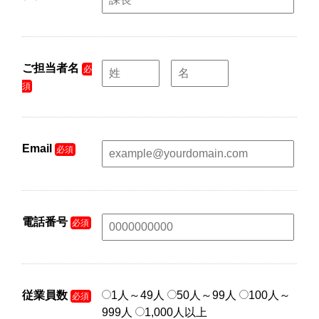
ご担当者名
必
須
Email
必須
電話番号
必須
従業員数
1人～49人
50人～99人
100人～
必須
999人
1,000人以上