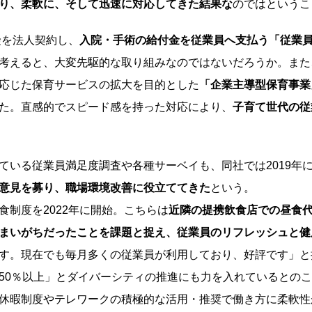
り、柔軟に、そして迅速に対応してきた結果な
のではというこ
険を法人契約し、
入院・手術の給付金を従業員へ支払う「従業
考えると、大変先駆的な取り組みなのではないだろうか。また、
応じた保育サービスの拡大を目的とした
「企業主導型保育事業
た。直感的でスピード感を持った対応により、
子育て世代の従
いる従業員満足度調査や各種サーベイも、同社では2019年
意見を募り、職場環境改善に役立ててきた
という。
制度を2022年に開始。こちらは
近隣の提携飲食店での昼食
まいがちだったことを課題と捉え、従業員のリフレッシュと健
す。現在でも毎月多くの従業員が利用しており、好評です」と
0％以上」とダイバーシティの推進にも力を入れているとのこ
休暇制度やテレワークの積極的な活用・推奨で働き方に柔軟性