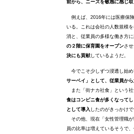
前から、ニーズを敏感に感じ取
例えば、2016年には医療保
いる。これは会社の人数規模を
消と、従業員の多様な働き方に
の２階に保育園をオープン
させ
決にも貢献
しているようだ。
今でこそ少しずつ浸透し始めて
サーベイ」として、従業員から
また「街ナカ社食」という社食
食はコンビニ食が多くなってし
として導入
したのがきっかけで
その他、現在「女性管理職が5
員の比率は増えているそうで、