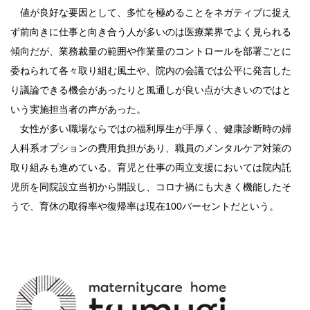
値が良好な要因として、多忙を極めることをネガティブに捉え
ず前向きに仕事と向き合う人が多いのは医療業界でよく見られる
傾向だが、業務裁量の範囲や作業量のコントロールを部署ごとに
委ねられて各々取り組む風土や、院内の会議では公平に発言した
り議論できる機会があったりと風通しが良い点が大きいのではと
いう実施担当者の声があった。
女性が多い職場ならではの福利厚生が手厚く、健康診断時の婦
人科系オプションの費用負担があり、職員のメンタルケア対策の
取り組みも進めている。育児と仕事の両立支援においては院内託
児所を同院設立当初から開設し、コロナ禍にも大きく機能したそ
うで、育休の取得率や復帰率は現在100パーセントだという。