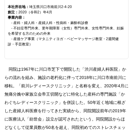
本社所在地：
埼玉県川口市南前川2-4-20
創立：
2020（令和2）年4月
事業内容：
- 産科・婦人科・産婦人科・性病科・麻酔科診療
- 不妊症専門外来、更年期障害（女性）専門外来、女性専門外来、妊娠
を希望する方のための外来
- 産後ケア事業（マタニティヨガ・ベビーマッサージ教室・2週間健
診・手芸教室）
同院は1967年に川口市芝下で開院した「渋川産婦人科医院」か
らの流れを組み、施設の老朽化に伴って2018年に川口市南前川に
移転。「前川レディースクリニック」と名称を変え、2020年4月に
無痛分娩や家族立会帝王切開などに特化した産科の専門施設「か
わぐちレディースクリニック」を併設した。50年近く地域に根ざ
した産婦人科医療を行ってきた実績から、同院開設前年の2019年
に医療法人「紡世会」設立が認可されたという。同院開設からほ
どなくして従業員数が50名を超え、同院初めてのストレスチェッ