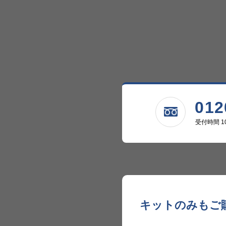
012
受付時間 10
キットのみも
ご