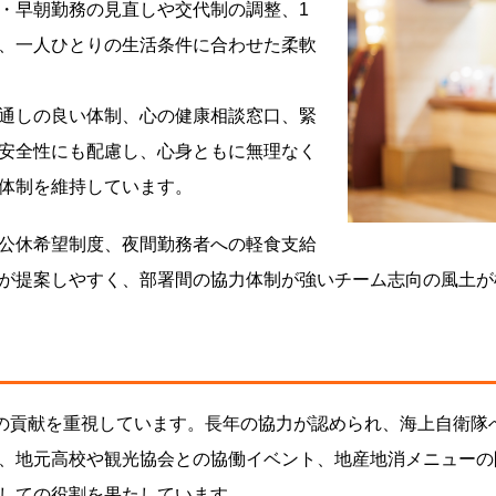
・早朝勤務の見直しや交代制の調整、1
、一人ひとりの生活条件に合わせた柔軟
通しの良い体制、心の健康相談窓口、緊
安全性にも配慮し、心身ともに無理なく
体制を維持しています。
公休希望制度、夜間勤務者への軽食支給
が提案しやすく、部署間の協力体制が強いチーム志向の風土が
への貢献を重視しています。長年の協力が認められ、海上自衛隊
、地元高校や観光協会との協働イベント、地産地消メニューの
しての役割を果たしています。