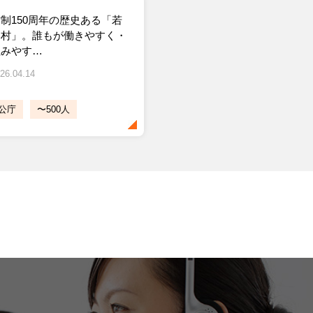
制150周年の歴史ある「若
い村」。誰もが働きやすく・
住みやす…
26.04.14
公庁
〜500人