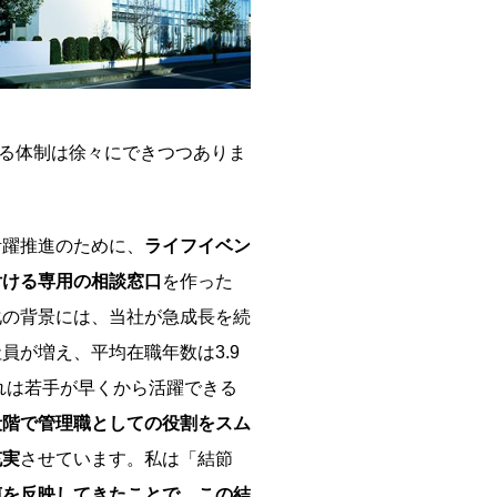
る体制は徐々にできつつありま
躍推進のために、
ライフイベン
付ける専用の相談窓口
を作った
化の背景には、当社が急成長を続
員が増え、平均在職年数は3.9
これは若手が早くから活躍できる
段階で管理職としての役割をスム
充実
させています。私は「結節
声を反映してきたことで、この結