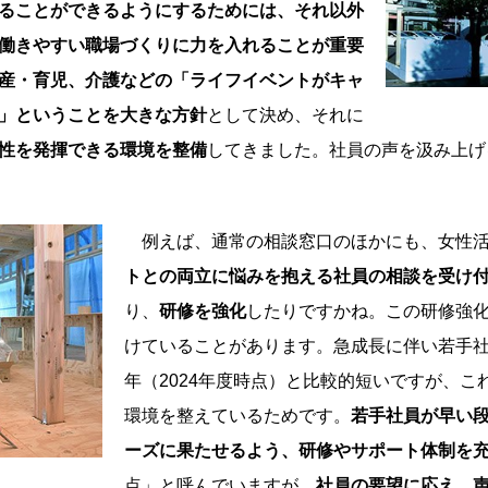
ることができるようにするためには、それ以外
働きやすい職場づくりに力を入れることが重要
産・育児、介護などの「ライフイベントがキャ
」ということを大きな方針
として決め、それに
性を発揮できる環境を整備
してきました。社員の声を汲み上げ
例えば、通常の相談窓口のほかにも、女性活
トとの両立に悩みを抱える社員の相談を受け
り、
研修を強化
したりですかね。この研修強
けていることがあります。急成長に伴い若手社
年（2024年度時点）と比較的短いですが、
環境を整えているためです。
若手社員が早い
ーズに果たせるよう、研修やサポート体制を
点」と呼んでいますが、
社員の要望に応え、