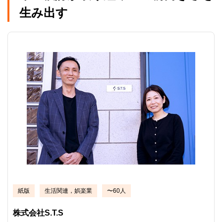
生み出す
紙版
生活関連，娯楽業
〜60人
株式会社S.T.S