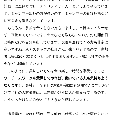
計画）に全額寄付し、チャリティサッカーという形でやっていま
す。ミャンマー出身の方が多いので、ミャンマーの食糧危機など
に支援金を送るなどしています。
もちろん、参加を全くしない方もいますし、当日エントリーせ
ずに直接来てもいいです。出欠なども取らないので、ただ開催日
と時間だけを告知を出しています。友達を連れてくる方も非常に
多いですね。あとスタッフの旦那さんが来たりもするので、参加
者は毎回20～30名くらいは必ず集まりますね。他にも社内の食事
会なども開催しています。
このように、美味しいものを食べ楽しい時間を享受すること
や、
チームワークを意識してやれば、働いている人も気持ちよく
なります
し、会社としてもPRや採用活動にも活用できます。おか
げで当社の人材募集は、広告費かけずに人が集まってくるので、
こういった取り組みがとても大きいと感じています。
清掃業は、やはり汚れに手を触れる仕事であるのは変わらない