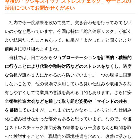
今後の「ソシキスイッチ ストレスチェック」サービスの
活用についてお聞かせください
社内で今一度結果を改めて見て、突き合わせを行ってみてもい
いのかなと思っています。今回は特に「総合健康リスク」が低く
よい結果だったこともあって、結果が「よかった」と聞くとより
前向きに取り組めますよね。
当社では、日ごろから
ジョブローテーションを計画的・積極的
に行うことにより代務や臨時対応などのストレスをなくし、
過度
な負担が誰か１人にかかるのを防いでいます。一つの現場に固定
しないことで、他の現場で採用している良い仕組みや取組みを共
有しやすくして従業員の意識を高める目的もあります。さらに
安
全衛生推進大会などを通して取り組む姿勢や「マインドの共有」
を目指しています
が、これまではなかなかしっかりとした仕組み
化に踏み出せなかった部分もあると思っています。なので、今後
はストレスチェック集団分析の結果をもう一度きちんと時間を取
って検討することで、職場内の環境整備も含めて、改善に活かし