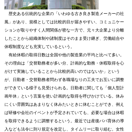
歴史ある伝統的な企業の「いわゆる古き良き製造メーカーの社
風」があり、規模としては比較的目が届きやすい、コミュニケー
ションが取りやすく人間関係が密な一方で、元々大企業より分離
したことから組織体制や諸制度はそのまま受け継ぎ、労働組合や
休暇制度なども充実しているという。
有給休暇の取得日数は全国や他の製造業の平均と比べて多い。
その理由は「交替勤務者が多い分、計画的な勤務・休暇取得を心
がけて実施していることから比較的高いのではないか」という
が、日勤者・交替勤務者問わず各職場なりの工夫でお互いに調整
ができている様子も見受けられる。日勤者に関しても「個人型計
画年休」という言葉を使い計画的な取得を呼びかけている。休み
にくい雰囲気はあまりなく休みたいときに休むことができ、例え
ば研修や会社のイベントが予定されていても、必要な場合は休暇
を取得できるように調整するという。最近では産後パパ育休の導
入なども法令に則り規定を改定し、タイムリーに取り組む。女性