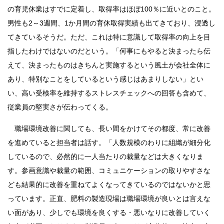
の育児休業はすでに定着し、取得率はほぼ100％に近いとのこと。
男性も2～3週間、1か月間の育休取得実績も出てきており、浸透し
てきているそうだ。ただ、これは特に意識して取得率の向上を目
指したわけではないのだという。「何事にもやると決まったら伝
えて、決まったものはきちんと実施するという風土が会社全体に
あり、特別なことをしているという感じはあまりしない」とい
い、高い受検率を維持するストレスチェックへの回答も含めて、
従業員の堅実さが伝わってくる。
職場環境改善に関しても、長い間をかけてその都度、常に改善
を進めていると担当者は話す。「人数規模のわりに組織が細分化
しているので、必然的に一人当たりの裁量などは大きくなりま
す。参画意識や裁量の範囲、コミュニケーションの取りやすさな
ども結果的に改善を重ねてよくなってきているのではないかと思
っています。正直、肥料の製造現場は職場環境が良いとは言えな
い面があり、少しでも環境を良くする・悪いなりに改善していく